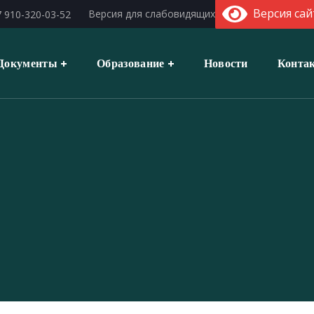
Версия сай
Версия для слабовидящих
 910-320-03-52
Документы
Образование
Новости
Конта